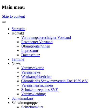
Main menu
Skip to content
Startseite
Kontakt
Vertretungsberechtigter Vorstand
Erweiterter Vorstand
Übungsleiter/innen
Impressum
Datenschutz
Termine
News
Vereinsrekorde
Vereinsnews
Wettkampfsberichte
Chronik des Schwimmverein Epe 1959 e.V.
Vereinsmeister/innen
Schutzkonzept des SVE
Vereinskleidung
Schwimmkurs
Schwimmgruppen
Schwimmkurs